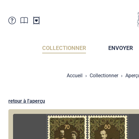
Service Clientele
Actualités
Points de vente
Abonnement
COLLECTIONNER
ENVOYER
Newsletter
Brochures
Archives des Brochures
Musée de la poste du Liechtenstein
Accueil
Collectionner
Aperç
Archives des timbrage
Sociétés de collectionneurs
Presse / Médias
Crypto Timbres
Principauté de Liechtenstein
Postcrossing
retour à l'aperçu
Stamp Manager