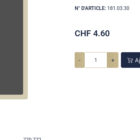
N° D'ARTICLE:
181.03.30
CHF
4.60
-
+
Aj
770-772