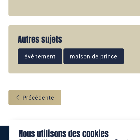
Autres sujets
événement
maison de prince
Précédente
Nous utilisons des cookies
Eine Marke der