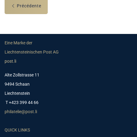
Précédente
Eine Marke der
Liechtensteinischen Post AG
post.li
Alte Zollstrasse 11
9494 Schaan
Liechtenstein
T +423 399 44 66
philatelie@post.li
QUICK LINKS