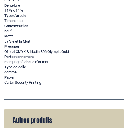
CHF 3.70
Dentelure
14 ¾ x 14 ½
Type d'article
Timbre seul
Convservation
neuf
Motif
La Vie et la Mort
Pression
Offset CMYK & Iriodin 306 Olympic Gold
Perfectionnement
marquage à chaud d‘or mat
Type de colle
gommé
Papier
Cartor Security Printing
Autres produits