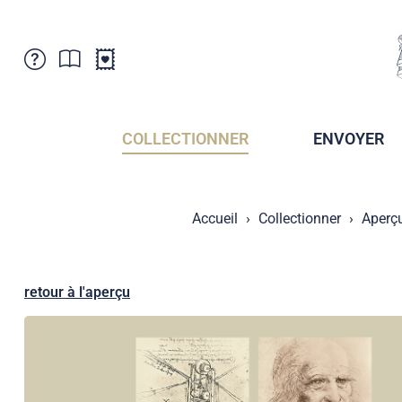
Service Clientele
Actualités
Points de vente
Abonnement
COLLECTIONNER
ENVOYER
Newsletter
Brochures
Archives des Brochures
Musée de la poste du Liechtenstein
Accueil
Collectionner
Aperç
Archives des timbrage
Sociétés de collectionneurs
Presse / Médias
Crypto Timbres
Principauté de Liechtenstein
Postcrossing
retour à l'aperçu
Stamp Manager