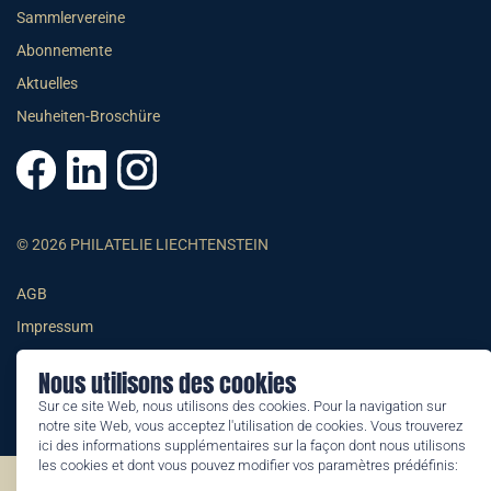
Sammlervereine
Abonnemente
Aktuelles
Neuheiten-Broschüre
© 2026 PHILATELIE LIECHTENSTEIN
AGB
Impressum
Datenschutzerklärung
Nous utilisons des cookies
Sur ce site Web, nous utilisons des cookies. Pour la navigation sur
notre site Web, vous acceptez l'utilisation de cookies. Vous trouverez
ici des informations supplémentaires sur la façon dont nous utilisons
les cookies et dont vous pouvez modifier vos paramètres prédéfinis:
©2026 by Philatelie Liechtenstein | All rights reserved