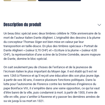
Description du produit
Un beau bloc spécial avec deux timbres célèbre le 700e anniversaire de la
mort de l’auteur italien Dante Alighieri. L’originalité des dessins à la plume
du concepteur Thomas Giger est bien mise en valeur par leur
transposition en taille-douce. En plus des timbres spéciaux « Portrait de
Dante Alighieri » (valeur 3,70 CHF) et « Ecriture à la plume » (valeur 4,00
CHF), la représentation d’une scène de la Divine Comédie, œuvre majeure
de Dante, domine le bloc-spécial.
On sait seulement peu de choses de l’enfance et de la jeunesse de
l’écrivain italien le plus important du Moyen âge. Il est établi qu’il est né
vers 1265 à Florence et qu’il reçoit une éducation dès son plus jeune âge.
à partir de ses 30 ans, il exerce plusieurs fonctions politiques. Dans la
lutte pour l’autonomie de Florence contre les tentatives d’ingérence du
pape Boniface VIII, il s’empêtre dans une vaine opposition, ce qui lui vaut
d’être banni de la ville, puis condamné à mort. à partir de 1303, il erre de
ville en ville, pour s’arrêter à Ravenne et y passer les dernières années de
sa vie jusqu’à sa mort en 1321.