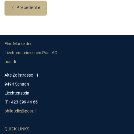
Précédente
Eine Marke der
Liechtensteinischen Post AG
post.li
Alte Zollstrasse 11
9494 Schaan
Liechtenstein
T +423 399 44 66
philatelie@post.li
QUICK LINKS