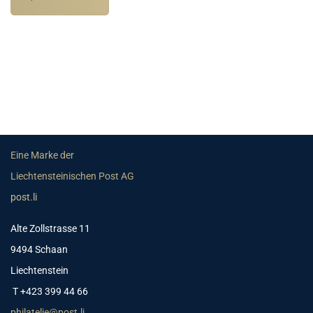
Eine Marke der
Liechtensteinischen Post AG
post.li
Alte Zollstrasse 11
9494 Schaan
Liechtenstein
T +423 399 44 66
philatelie@post.li