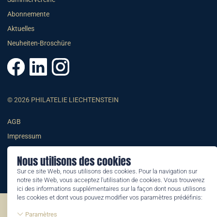
Abonnemente
Aktuelles
Neuheiten-Broschüre
© 2026 PHILATELIE LIECHTENSTEIN
AGB
Impressum
Datenschutzerklärung
Nous utilisons des cookies
Sur ce site Web, nous utilisons des cookies. Pour la navigation sur
notre site Web, vous acceptez l'utilisation de cookies. Vous trouverez
ici des informations supplémentaires sur la façon dont nous utilisons
les cookies et dont vous pouvez modifier vos paramètres prédéfinis:
©2026 by Philatelie Liechtenstein | All rights reserved
Paramètres