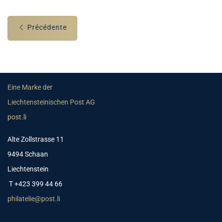
Précédente
Eine Marke der
Liechtensteinischen Post AG
post.li
Alte Zollstrasse 11
9494 Schaan
Liechtenstein
T +423 399 44 66
philatelie@post.li