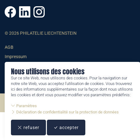
© 2026 PHILATELIE LIECHTENSTEIN
AGB
Impressum
Datenschutzerklärung
Nous utilisons des cookies
Sur ce site Web, nous utilisons des cookies. Pour la navigation sur
notre site Web, vous acceptez l'utilisation de cookies. Vous trouverez
ici des informations supplémentaires sur la façon dont nous utilisons
les cookies et dont vous pouvez modifier vos paramètres prédéfinis:
©2026 by Philatelie Liechtenstein | All rights reserved
Paramètres
Déclaration de confidentialité sur la protection de données
refuser
accepter