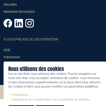
Aktuelles
Neuheiten-Broschüre
© 2026 PHILATELIE LIECHTENSTEIN
AGB
Impressum
Datenschutzerklärung
Nous utilisons des cookies
Sur ce site Web, nous utilisons des cookies. Pour la navigation sur
notre site Web, vous acceptez l'utilisation de cookies. Vous trouverez
ici des informations supplémentaires sur la façon dont nous utilisons
les cookies et dont vous pouvez modifier vos paramètres prédéfinis:
©2026 by Philatelie Liechtenstein | All rights reserved
Paramètres
Déclaration de confidentialité sur la protection de données