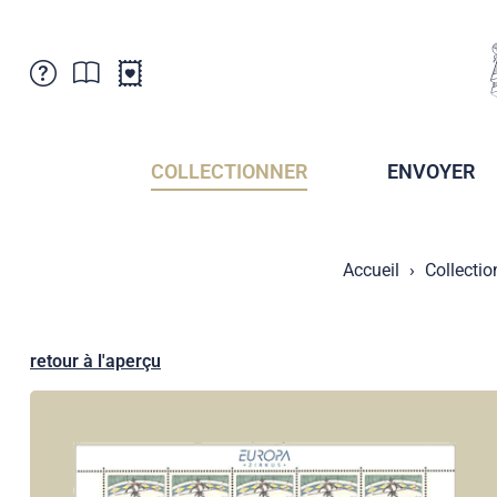
Service Clientele
Actualités
Points de vente
Abonnement
COLLECTIONNER
ENVOYER
Newsletter
Brochures
Archives des Brochures
Musée de la poste du Liechtenstein
Accueil
Collectio
Archives des timbrage
Sociétés de collectionneurs
Presse / Médias
Crypto Timbres
Principauté de Liechtenstein
Postcrossing
retour à l'aperçu
Stamp Manager