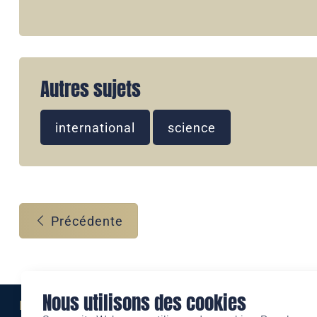
Autres sujets
international
science
Précédente
Nous utilisons des cookies
Eine Marke der