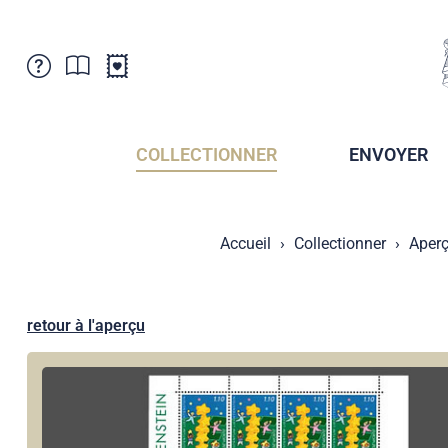
Service Clientele
Actualités
Points de vente
Abonnement
COLLECTIONNER
ENVOYER
Newsletter
Brochures
Archives des Brochures
Musée de la poste du Liechtenstein
Accueil
Collectionner
Aperç
Archives des timbrage
Sociétés de collectionneurs
Presse / Médias
Crypto Timbres
Principauté de Liechtenstein
Postcrossing
retour à l'aperçu
Stamp Manager