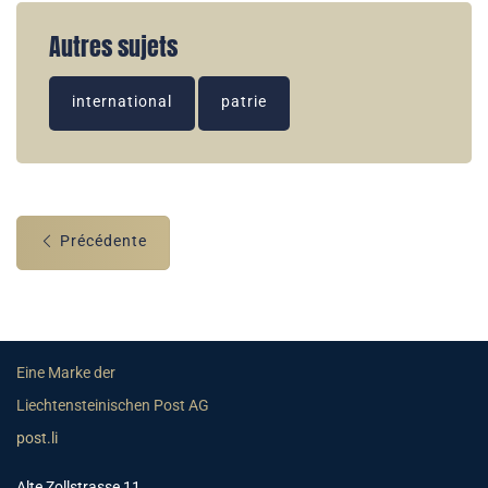
Autres sujets
international
patrie
Précédente
Eine Marke der
Liechtensteinischen Post AG
post.li
Alte Zollstrasse 11