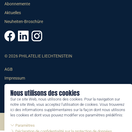
Abonnemente
Aktuelles
Neuheiten-Broschüre
© 2026 PHILATELIE LIECHTENSTEIN
AGB
Impressum
Datenschutzerklärung
Nous utilisons des cookies
Sur ce site Web, nous utilisons des cookies. Pour la navigation sur
notre site Web, vous acceptez l'utilisation de cookies. Vous trouverez
ici des informations supplémentaires sur la façon dont nous utilisons
les cookies et dont vous pouvez modifier vos paramètres prédéfinis:
©2026 by Philatelie Liechtenstein | All rights reserved
Paramètres
Déclaration de confidentialité sur la protection de données