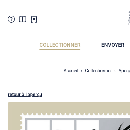
Service Clientele
Actualités
Points de vente
Abonnement
COLLECTIONNER
ENVOYER
Newsletter
Brochures
Archives des Brochures
Musée de la poste du Liechtenstein
Accueil
Collectionner
Aperç
Archives des timbrage
Sociétés de collectionneurs
Presse / Médias
Crypto Timbres
Principauté de Liechtenstein
Postcrossing
retour à l'aperçu
Stamp Manager