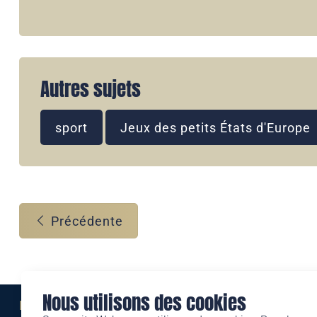
Autres sujets
sport
Jeux des petits États d'Europe
Précédente
Nous utilisons des cookies
Eine Marke der