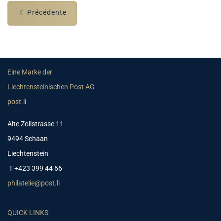
Précédente
Eine Marke der
Liechtensteinischen Post AG
post.li
Alte Zollstrasse 11
9494 Schaan
Liechtenstein
T +423 399 44 66
philatelie@post.li
QUICK LINKS