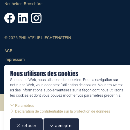
Neuheiten-Broschüre
© 2026 PHILATELIE LIECHTENSTEIN
AGB
Impressum
Datenschutzerklärung
Nous utilisons des cookies
Sur ce site Web, nous utilisons des cookies. Pour la navigation sur
notre site Web, vous acceptez l'utilisation de cookies. Vous trouverez
ici des informations supplémentaires sur la façon dont nous utilisons
les cookies et dont vous pouvez modifier vos paramètres prédéfinis:
©2026 by Philatelie Liechtenstein | All rights reserved
Paramètres
Déclaration de confidentialité sur la protection de données
refuser
accepter