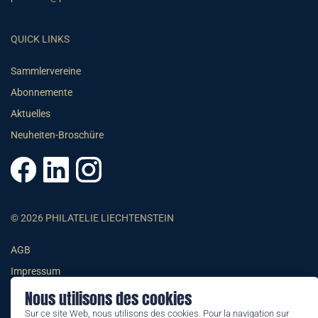
QUICK LINKS
Sammlervereine
Abonnemente
Aktuelles
Neuheiten-Broschüre
© 2026 PHILATELIE LIECHTENSTEIN
AGB
Impressum
Datenschutzerklärung
Nous utilisons des cookies
Sur ce site Web, nous utilisons des cookies. Pour la navigation sur