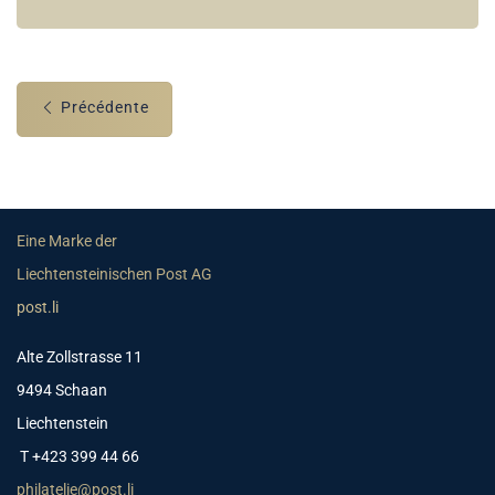
Précédente
Eine Marke der
Liechtensteinischen Post AG
post.li
Alte Zollstrasse 11
9494 Schaan
Liechtenstein
T +423 399 44 66
philatelie@post.li