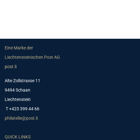
Eine Marke der
Liechtensteinischen Post AG
post.li
Alte Zollstrasse 11
9494 Schaan
Liechtenstein
T +423 399 44 66
philatelie@post.li
QUICK LINKS