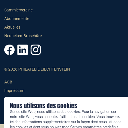
Sammlervereine
Abonnemente
Aktuelles
Neuheiten-Broschüre
© 2026 PHILATELIE LIECHTENSTEIN
AGB
Impressum
Datenschutzerklärung
Nous utilisons des cookies
Sur ce site Web, nous utilisons des cookies. Pour la navigation sur
notre site Web, vous acceptez l'utilisation de cookies. Vous trouverez
ici des informations supplémentaires sur la façon dont nous utilisons
les cookies et dont vous pouvez modifier vos paramètres prédéfinis: