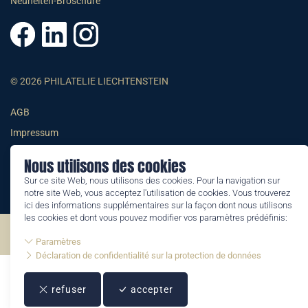
Neuheiten-Broschüre
© 2026 PHILATELIE LIECHTENSTEIN
AGB
Impressum
Datenschutzerklärung
Nous utilisons des cookies
Sur ce site Web, nous utilisons des cookies. Pour la navigation sur
notre site Web, vous acceptez l'utilisation de cookies. Vous trouverez
ici des informations supplémentaires sur la façon dont nous utilisons
les cookies et dont vous pouvez modifier vos paramètres prédéfinis:
©2026 by Philatelie Liechtenstein | All rights reserved
Paramètres
Déclaration de confidentialité sur la protection de données
refuser
accepter