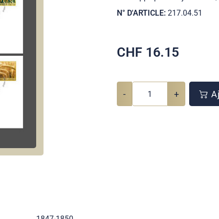
N° D'ARTICLE:
217.04.51
CHF
16.15
-
+
Aj
1847-1850