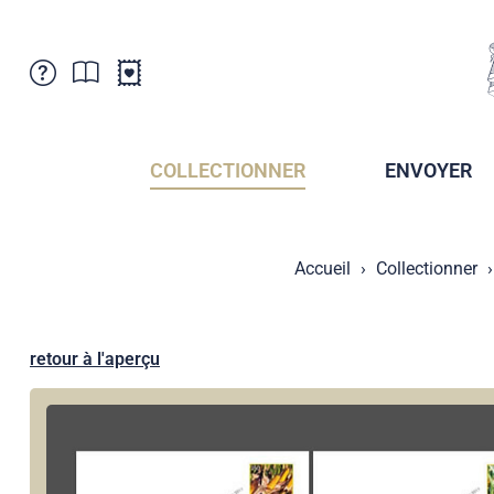
Service Clientele
Actualités
Points de vente
Abonnement
COLLECTIONNER
ENVOYER
Newsletter
Brochures
Archives des Brochures
Musée de la poste du Liechtenstein
Accueil
Collectionner
Archives des timbrage
Sociétés de collectionneurs
Presse / Médias
Crypto Timbres
Principauté de Liechtenstein
Postcrossing
retour à l'aperçu
Stamp Manager