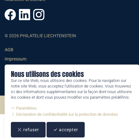
© 2026 PHILATELIE LIECHTENSTEIN
AGB
Impressum
Datenschutzerklärung
Nous utilisons des cookies
Sur ce site Web, nous utilisons des cookies. Pour la navigation sur
notre site Web, vous acceptez l'utilisation de cookies. Vous trouverez
ici des informations supplémentaires sur la façon dont nous utilisons
les cookies et dont vous pouvez modifier vos paramètres prédéfinis:
©2026 by Philatelie Liechtenstein | All rights reserved
Paramètres
Déclaration de confidentialité sur la protection de données
refuser
accepter