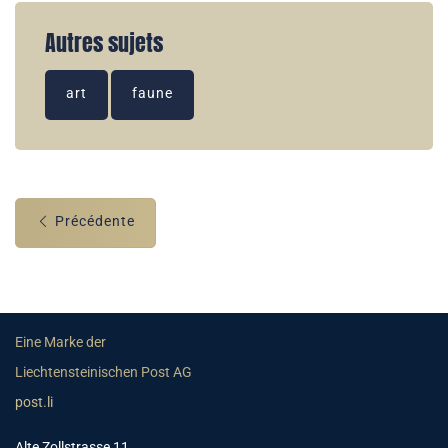
Autres sujets
art
faune
Précédente
Eine Marke der
Liechtensteinischen Post AG
post.li
Alte Zollstrasse 11