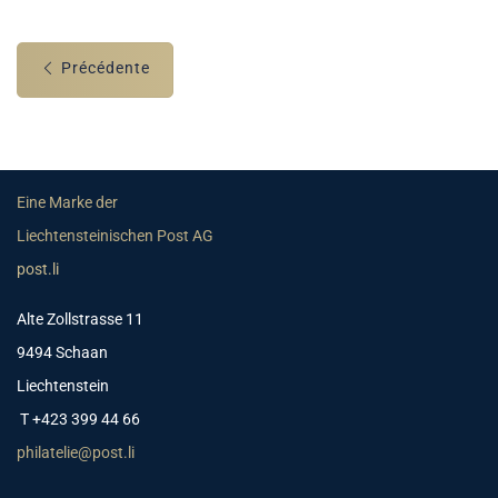
Précédente
Eine Marke der
Liechtensteinischen Post AG
post.li
Alte Zollstrasse 11
9494 Schaan
Liechtenstein
T +423 399 44 66
philatelie@post.li