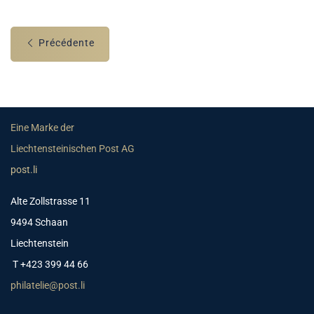
Précédente
Eine Marke der
Liechtensteinischen Post AG
post.li
Alte Zollstrasse 11
9494 Schaan
Liechtenstein
T +423 399 44 66
philatelie@post.li