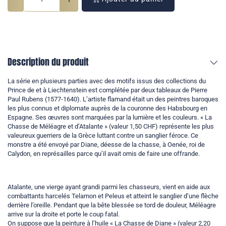
Description du produit
La série en plusieurs parties avec des motifs issus des collections du
Prince de et à Liechtenstein est complétée par deux tableaux de Pierre
Paul Rubens (1577-1640). L’artiste flamand était un des peintres baroques
les plus connus et diplomate auprès de la couronne des Habsbourg en
Espagne. Ses œuvres sont marquées par la lumière et les couleurs. « La
Chasse de Méléagre et d’Atalante » (valeur 1,50 CHF) représente les plus
valeureux guerriers de la Grèce luttant contre un sanglier féroce. Ce
monstre a été envoyé par Diane, déesse de la chasse, à Oenée, roi de
Calydon, en représailles parce qu’il avait omis de faire une offrande.
Atalante, une vierge ayant grandi parmi les chasseurs, vient en aide aux
combattants harcelés Telamon et Peleus et atteint le sanglier d’une flèche
derrière l’oreille. Pendant que la bête blessée se tord de douleur, Méléagre
arrive sur la droite et porte le coup fatal.
On suppose que la peinture à l’huile « La Chasse de Diane » (valeur 2,20