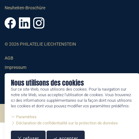
Neuheiten-Broschüre
© 2026 PHILATELIE LIECHTENSTEIN
AGB
Impressum
Datenschutzerklärung
Nous utilisons des cookies
Sur ce site Web, nous utilisons des cookies. Pour la navigation sur
notre site Web, vous acceptez l'utilisation de cookies. Vous trouverez
ici des informations supplémentaires sur la façon dont nous utilisons
les cookies et dont vous pouvez modifier vos paramètres prédéfinis:
©2026 by Philatelie Liechtenstein | All rights reserved
Paramètres
Déclaration de confidentialité sur la protection de données
refuser
accepter