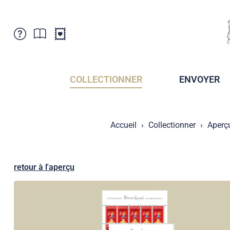
Service Clientele
Actualités
Points de vente
Abonnement
COLLECTIONNER
ENVOYER
Newsletter
Brochures
Archives des Brochures
Musée de la poste du Liechtenstein
Accueil
Collectionner
Aperç
Archives des timbrage
Sociétés de collectionneurs
Presse / Médias
Crypto Timbres
Principauté de Liechtenstein
Postcrossing
retour à l'aperçu
Stamp Manager