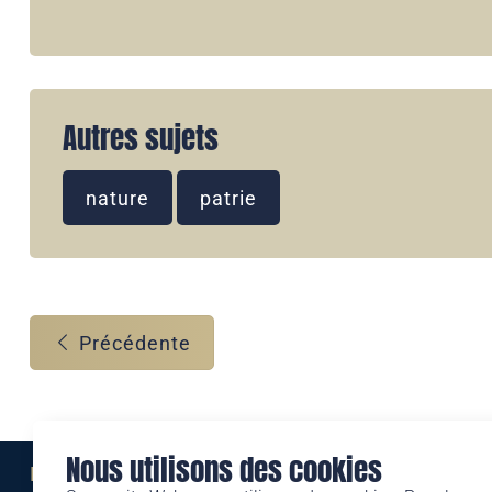
Autres sujets
nature
patrie
Précédente
Nous utilisons des cookies
Eine Marke der