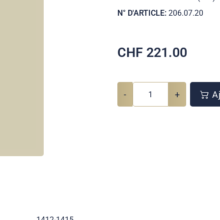
N° D'ARTICLE:
206.07.20
CHF
221.00
-
+
Aj
1412-1415