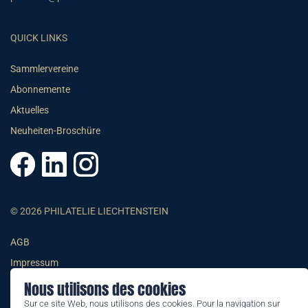
QUICK LINKS
Sammlervereine
Abonnemente
Aktuelles
Neuheiten-Broschüre
© 2026 PHILATELIE LIECHTENSTEIN
AGB
Impressum
Datenschutzerklärung
Nous utilisons des cookies
Sur ce site Web, nous utilisons des cookies. Pour la navigation sur