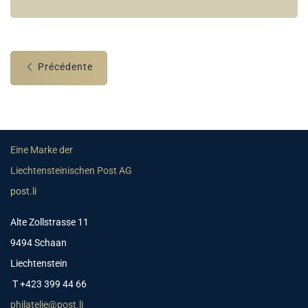
Précédente
Eine Marke der
Liechtensteinischen Post AG
post.li
Alte Zollstrasse 11
9494 Schaan
Liechtenstein
T +423 399 44 66
philatelie@post.li