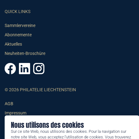
QUICK LINKS
Sammlervereine
Abonnemente
Aktuelles
Neuheiten-Broschüre
© 2026 PHILATELIE LIECHTENSTEIN
AGB
Impressum
Datenschutzerklärung
Nous utilisons des cookies
Sur ce site Web, nous utilisons des cookies. Pour la navigation sur
notre site Web, vous acceptez l'utilisation de cookies. Vous trouverez