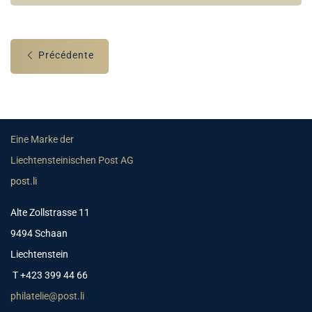
Précédente
Eine Marke der
Liechtensteinischen Post AG
post.li
Alte Zollstrasse 11
9494 Schaan
Liechtenstein
T +423 399 44 66
philatelie@post.li