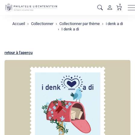
0
M
Accueil
Collectionner
Collectionner par thème
i denk a di
I denk a di
retour à l'aperçu