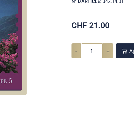
N° D'ARTICLE:
342.14.01
CHF
21.00
-
+
Aj