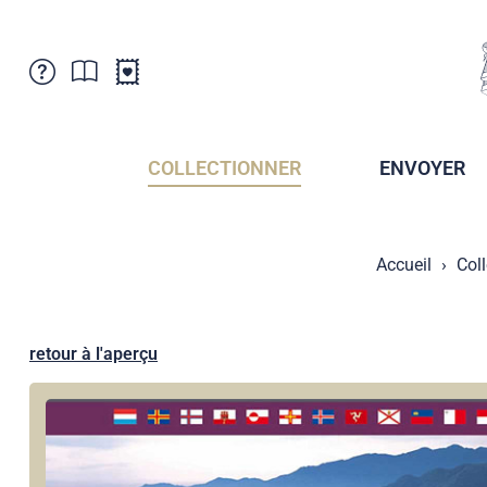
Service Clientele
Actualités
Points de vente
Abonnement
COLLECTIONNER
ENVOYER
Newsletter
Brochures
Archives des Brochures
Musée de la poste du Liechtenstein
Accueil
Col
Archives des timbrage
Sociétés de collectionneurs
Presse / Médias
Crypto Timbres
Principauté de Liechtenstein
Postcrossing
retour à l'aperçu
Stamp Manager