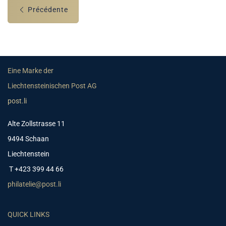
Précédente
Eine Marke der
Liechtensteinischen Post AG
post.li
Alte Zollstrasse 11
9494 Schaan
Liechtenstein
T +423 399 44 66
philatelie@post.li
QUICK LINKS