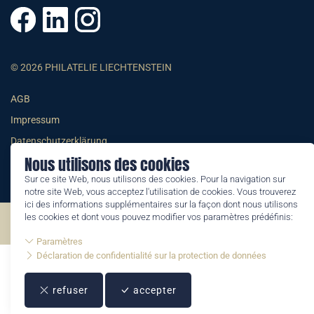
© 2026 PHILATELIE LIECHTENSTEIN
AGB
Impressum
Datenschutzerklärung
Nous utilisons des cookies
Sur ce site Web, nous utilisons des cookies. Pour la navigation sur
notre site Web, vous acceptez l'utilisation de cookies. Vous trouverez
ici des informations supplémentaires sur la façon dont nous utilisons
les cookies et dont vous pouvez modifier vos paramètres prédéfinis:
©2026 by Philatelie Liechtenstein | All rights reserved
Paramètres
Déclaration de confidentialité sur la protection de données
refuser
accepter