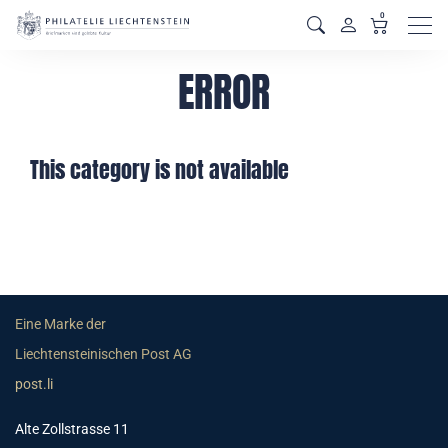
0
Men
ERROR
This category is not available
Eine Marke der
Liechtensteinischen Post AG
post.li
Alte Zollstrasse 11