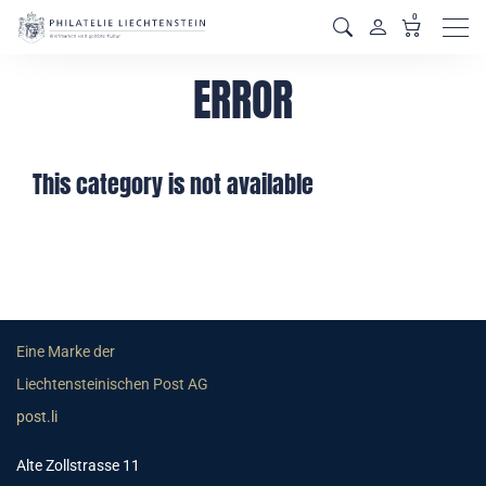
0
Men
ERROR
This category is not available
Eine Marke der
Liechtensteinischen Post AG
post.li
Alte Zollstrasse 11