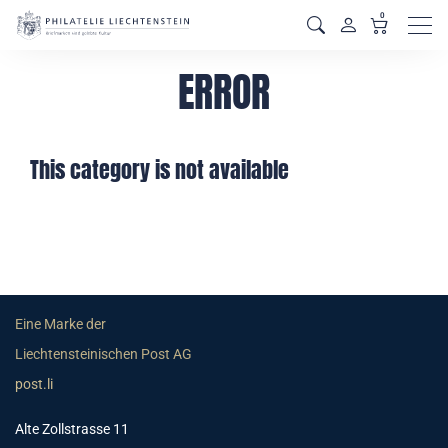
0
Men
ERROR
This category is not available
Eine Marke der
Liechtensteinischen Post AG
post.li
Alte Zollstrasse 11