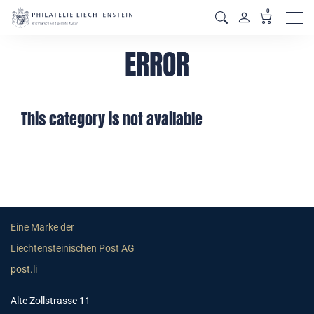
0
Men
ERROR
This category is not available
Eine Marke der
Liechtensteinischen Post AG
post.li
Alte Zollstrasse 11