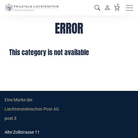
0
Men
ERROR
This category is not available
Eine Marke der
Liechtensteinischen Post AG
post.li
Alte Zollstrasse 11