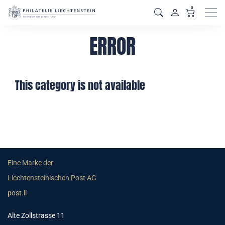
0
Men
ERROR
This category is not available
Eine Marke der
Liechtensteinischen Post AG
post.li
Alte Zollstrasse 11