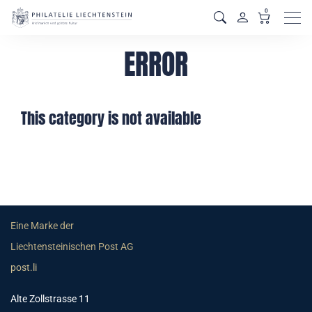
0
Men
ERROR
This category is not available
Eine Marke der
Liechtensteinischen Post AG
post.li
Alte Zollstrasse 11