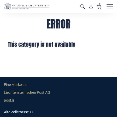
0
Men
ERROR
This category is not available
Eine Marke der
Liechtensteinischen Post AG
post.li
Alte Zollstrasse 11