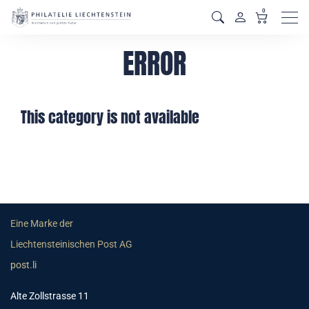
0
Men
ERROR
This category is not available
Eine Marke der
Liechtensteinischen Post AG
post.li
Alte Zollstrasse 11