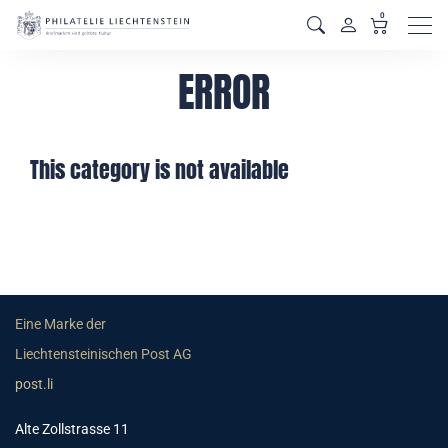
0
Men
ERROR
This category is not available
Eine Marke der
Liechtensteinischen Post AG
post.li
Alte Zollstrasse 11