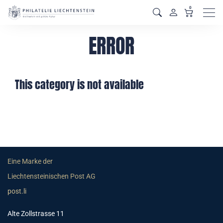
0
Men
ERROR
This category is not available
Eine Marke der
Liechtensteinischen Post AG
post.li
Alte Zollstrasse 11