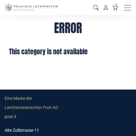
0
Men
ERROR
This category is not available
Eine Marke der
Liechtensteinischen Post AG
post.li
Alte Zollstrasse 11