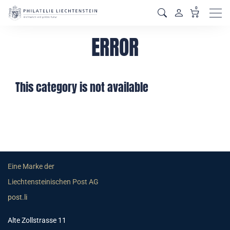
0
Men
ERROR
This category is not available
Eine Marke der
Liechtensteinischen Post AG
post.li
Alte Zollstrasse 11