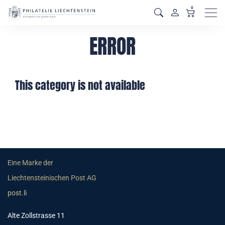
0
Men
ERROR
This category is not available
Eine Marke der
Liechtensteinischen Post AG
post.li
Alte Zollstrasse 11