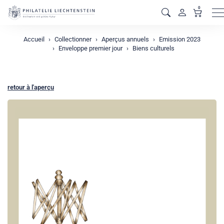
0
M
Accueil
Collectionner
Aperçus annuels
Emission 2023
Enveloppe premier jour
Biens culturels
retour à l'aperçu