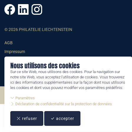
© 2026 PHILATELIE LIECHTENSTEIN
AGB
Impressum
Datenschutzerklärung
Nous utilisons des cookies
Sur ce site Web, nous utilisons des cookies. Pour la navigation sur
notre site Web, vous acceptez l'utilisation de cookies. Vous trouverez
ici des informations supplémentaires sur la façon dont nous utilisons
les cookies et dont vous pouvez modifier vos paramètres prédéfinis:
©2026 by Philatelie Liechtenstein | All rights reserved
Paramètres
Déclaration de confidentialité sur la protection de données
refuser
accepter